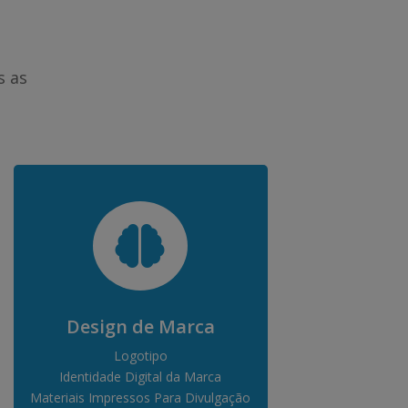
s as

Design de Marca
Logotipo
Identidade Digital da Marca
Materiais Impressos Para Divulgação