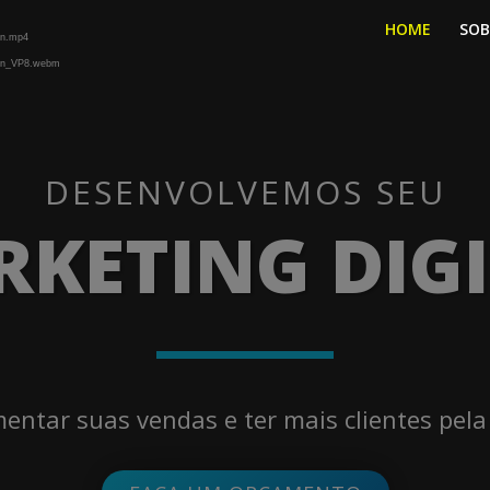
HOME
SOB
-n.mp4
nd-n_VP8.webm
DESENVOLVEMOS SEU
KETING DIG
ntar suas vendas e ter mais clientes pela