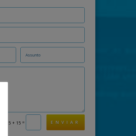
=
ENVIAR
15 + 15