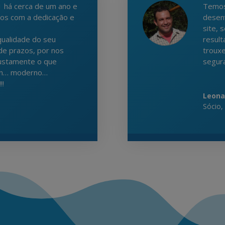
 há cerca de um ano e
Temos
tos com a dedicação e
desen
site, 
ualidade do seu
result
de prazos, por nos
troux
justamente o que
segur
ean… moderno…
!!
Leona
Sócio
,