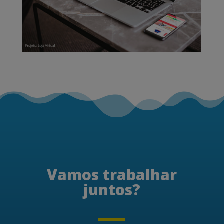
Vamos trabalhar
juntos
?